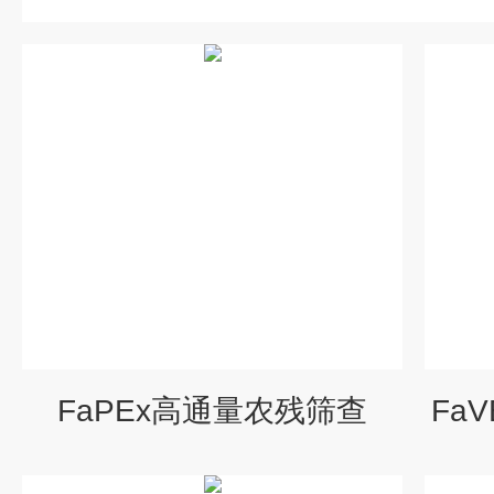
FaPEx高通量农残筛查
Fa