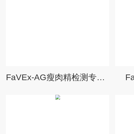
FaVEx-AG瘦肉精检测专用柱
F