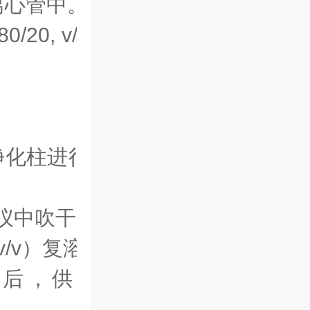
L离心管中。
/20, v/v）
净化柱进行净
吹仪中吹干。
v/v）
复溶。
滤后，供LC-