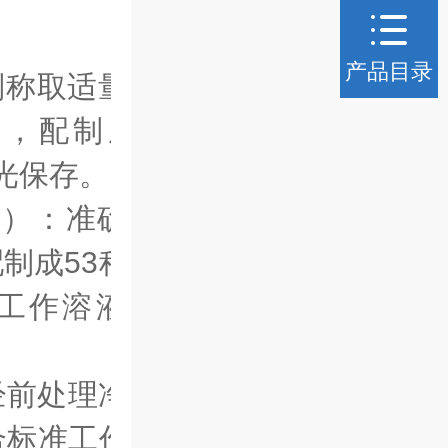
产品目录
别称取适量各
容，配制成
1
避光保存。
mL）：
准确吸
配制成
53种目
准工作溶液，
经前处理净化
合标准工作溶