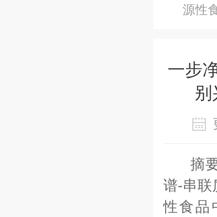
源性
一步
别
摘
谱
-串联
性食品