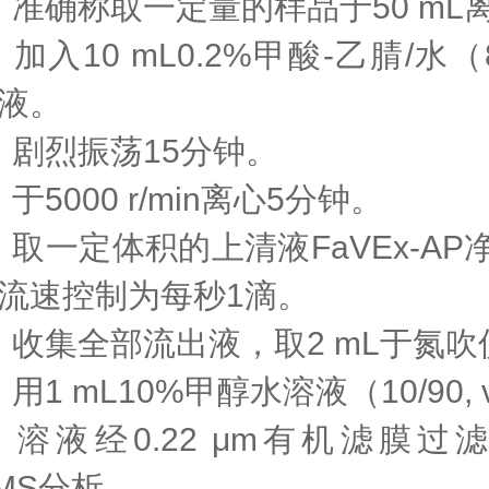
·
准确称取
一定量的
样品于
50 m
·
加入
10 mL
0.2%甲酸-乙腈/水（80
液。
·
剧烈振荡
15分钟。
·
于
5000 r/min离心5分钟。
·
取
一定体积的
上清液
FaVEx-AP
流速控制为每秒
1滴。
·
收集全部流出液，取
2 mL于氮
·
用
1 mL
10%甲醇水溶液（10/90, 
·
溶液经
0.22 μm有机滤膜过
/MS分析。