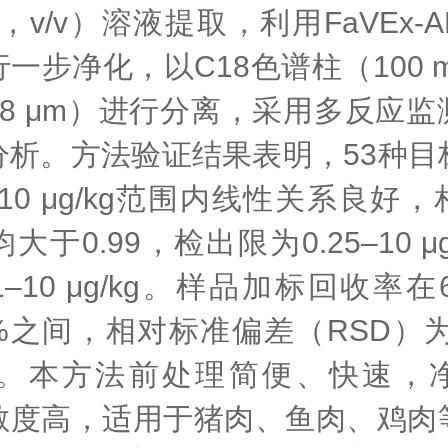
20，v/v）溶液提取，利用FaVEx-
一步净化，以C18色谱柱（100 mm 
 1.8 μm）进行分离，采用多反应
分析。方法验证结果表明，53种目
5–10 μg/kg范围内线性关系良好
大于0.99，检出限为0.25–10 μ
–10 μg/kg。样品加标回收率在62
32%之间，相对标准偏差（RSD）为1
03%。本方法前处理简便、快速，
敏度高，适用于猪肉、鱼肉、鸡肉