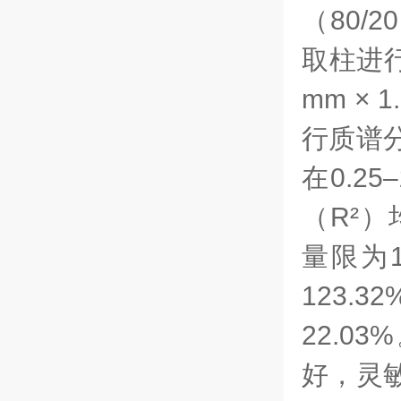
（80/
取柱进行
mm ×
行质谱
在0.2
（R²）均
量限为1
123.
22.
好，灵