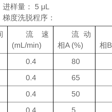
·
进样量：
5 μL
·
梯度洗脱程序：
间
流速
流动
(mL/min)
相
A (%)
相
B
0.4
80
0.4
65
0.4
50
0.4
5