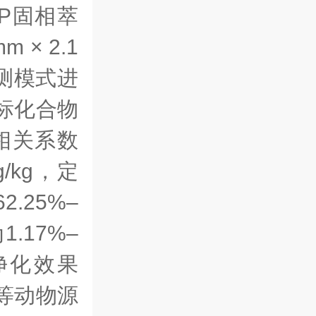
AP固相萃
× 2.1
监测模式进
标化合物
，相关系数
g/kg，定
.25%–
.17%–
净化效果
等动物源