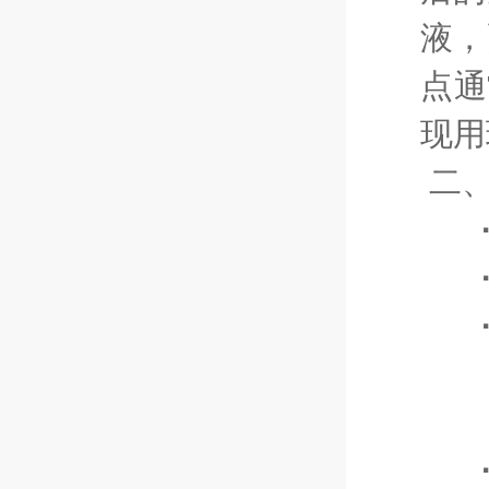
液，
点通
现用
二