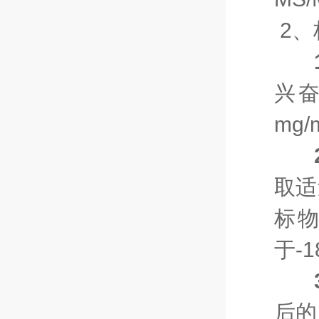
2
、
兴
mg
取适
标物
于-
后的