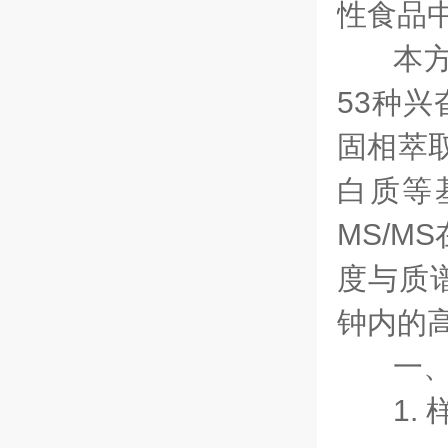
性食品
本
53种
固相萃
白质等
MS/MS
度与质
钟内的
一
1.