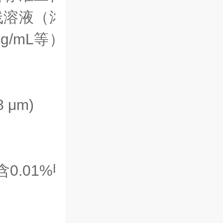
线溶液（浓度
00 ng/mL等），
8 μm)
0.01%甲酸）