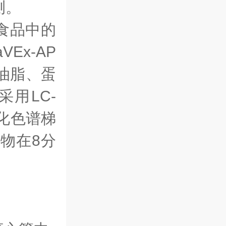
测。
食品中的
aVEx-AP
油脂、蛋
采用
LC-
化色谱梯
物在8分