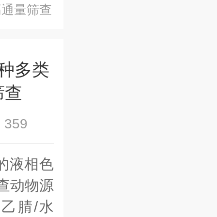
高通量筛查
种多类
筛查
359
的液相色
筛查动物源
乙腈/水