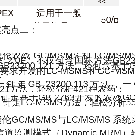
PEX-
适用于一般
50/p
50
蔬果样品
案亮点二：
PEX-
适用于高色
50/p
50
素含量蔬果样品
捷伦农残
GC/MS/MS
和
LC/MS/M
案
2.0E
，不仅包含国标方法
GB23
B23200.121
方法，还包含
基于
G
PEX-
适用于谷物
的要求开发的
LC-MSMS
和
GC-MSM
50/p
法：
50
类样品
一针走
GB 23200.113
方法，一
121
方法，轻松分析
421
种农药；
PEX-
适用于茶类
一针走
基于
GB 2763
开发的
农残
GC
50/p
一针走
LC-MSMS
方法，轻松分析
5
；
50
样品
捷伦
G
C/MS/MS
与
LC/MS/MS
系统
信道监测模式（
Dynamic MRM
）