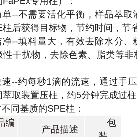
的
FaPEx
专用柱）：
简单
--
不需要活化平衡，样品萃取
E
柱后获得目标物，节约时间，节
洁净
--
填料量大，有效去除水分、
极性干扰物，去除色素、脂类等非
快速
--
约每秒
1
滴的流速，通过手
相萃取装置压柱，约
5
分钟完成过柱
对不同基质的
SPE
柱：
品编
包
产品描述
装