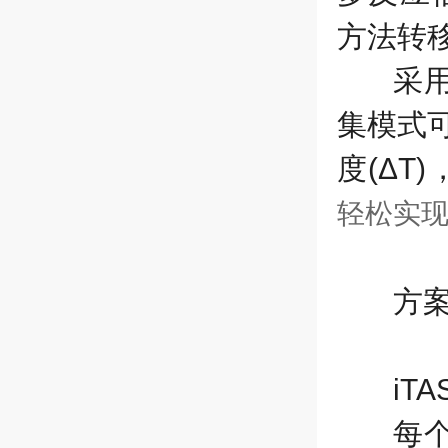
方法转
采
集模式
度
(
Δ
T)
轻松实
方
iTA
每