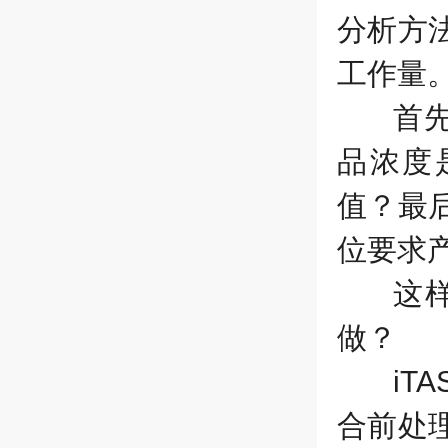
分析方
工作量
首
品浓度
值？最
位要求
这
做？
iTA
合前处