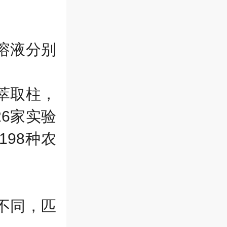
溶液分别
萃取柱，
26
家实验
198
种农
。
不同，匹