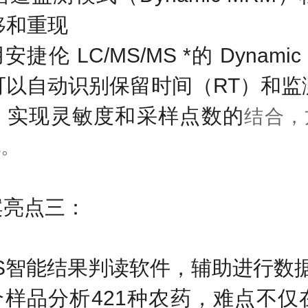
移和重现
用安捷伦
LC/MS/MS
*的
Dynami
可以自动识别保留时间（
RT
）和监
，实现灵敏度和采样点数的
结合，
现。
案亮点三：
S
智能结果判读软件，辅助进行数
个样品分析
421
种农药，难点不仅