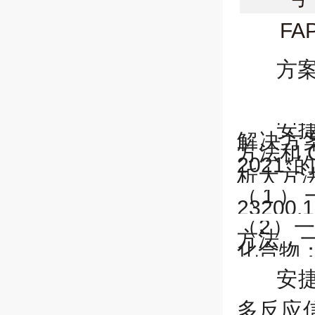
FA
GEN
方
FA
CHL
安
解决方
方法和
G
FA
2021
*
析大方
CER
（1）
23200.
FA
（2）
方法，
化合物
TEA
安
多反应