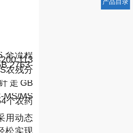
产品目录
S
全流程
200.113
B 2763-
S
农残分
针走
GB
-MS/MS
54
个农药
采用动态
轻松实现