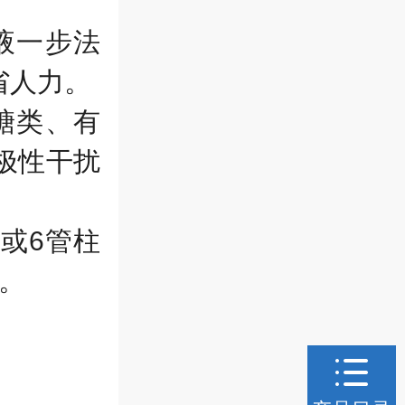
液一步法
省人力。
糖类、有
极性干扰
压或
6
管柱
。