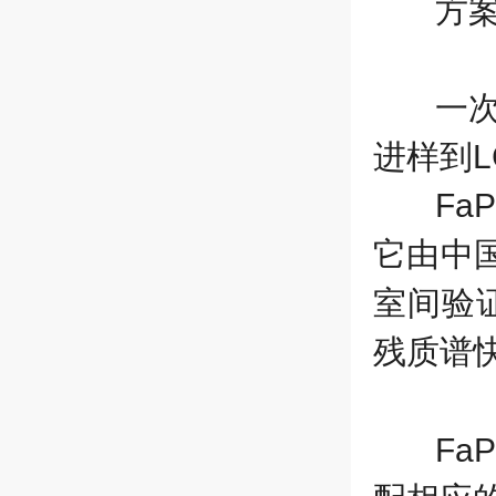
方
一
进样到
L
FaP
它由中
室间验
残质谱
FaP