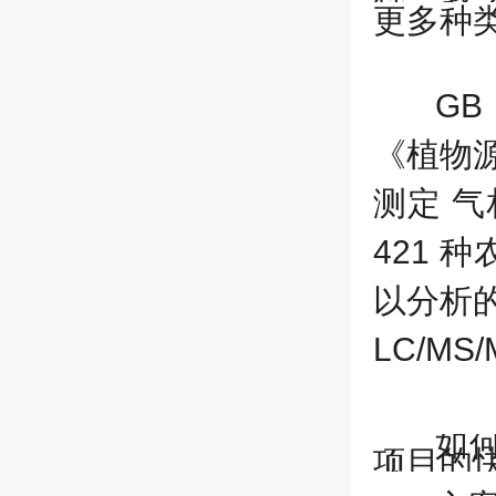
更多种
GB 
《植物
测定 
421
种
以分析
LC/MS
如
项目
的