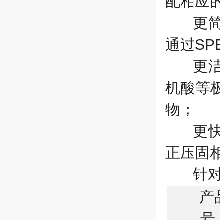
配相应
更
通过
SP
更
机酸等
物；
更
正压固
针
产
号