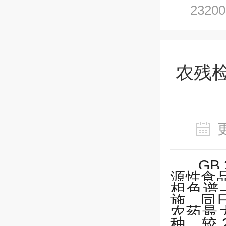
232
农残检测
GB 
源性食
相色谱
施。同
农药最
种，较