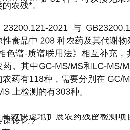
类的农残*。
23200.121-2021
与
GB23200.1
源性食品中
208
种农药及其代谢物
气相色谱
-
质谱联用法》相互补充，
农药。其中
GC-MS/MS
和
LC-MS/M
的农药有
118
种，需要分别在
GC/M
/MS
上检测的有
303
种。
何高效
快速地
扩展农药残留检测项
快速转化？