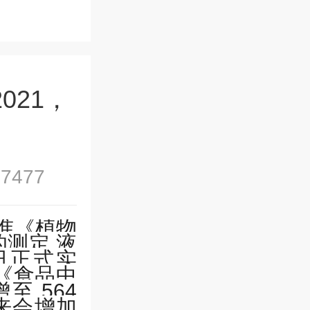
2021，
7477
准《植物
测定 液
日正式实
《食品中
增至
564
来会增加